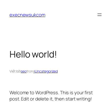
Chuyển
đến
execnewsukcom
phần
nội
dung
Hello world!
Viết bởi
seo
trong
Uncategorized
Welcome to WordPress. This is your first
post. Edit or delete it, then start writing!