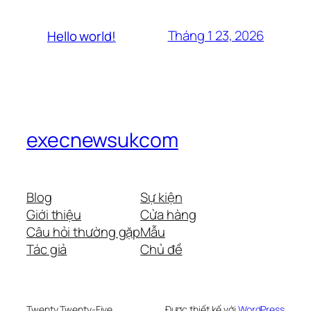
Tháng 1 23, 2026
Hello world!
execnewsukcom
Blog
Sự kiện
Giới thiệu
Cửa hàng
Câu hỏi thường gặp
Mẫu
Tác giả
Chủ đề
Twenty Twenty-Five
Được thiết kế với
WordPress